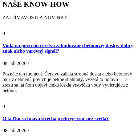
NAŠE KNOW-HOW
ZAUJÍMAVOSTI A NOVINKY
0
Voda na povrchu čerstvo zabudovanej betónovej dosky: dobrý
znak alebo varovný signál?
08. Júl 2026 /
Poznáte ten moment. Čerstvo zaliata stropná doska alebo betónový
mur v debnení, povrch je pekne stiahnutý, vyzerá to hotovo — a
zrazu sa na ňom objaví tenká lesklá vrstvička vody vyvierajúca z
betónu.
0
O koľko sa tmavá strecha prehreje viac než svetlá?
08. Júl 2026 /