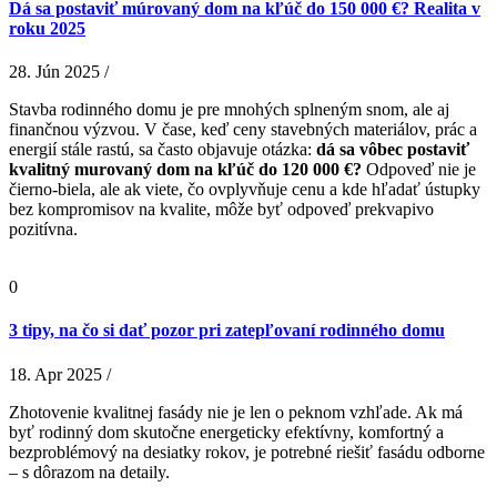
Dá sa postaviť múrovaný dom na kľúč do 150 000 €? Realita v
roku 2025
28. Jún 2025 /
Stavba rodinného domu je pre mnohých splneným snom, ale aj
finančnou výzvou. V čase, keď ceny stavebných materiálov, prác a
energií stále rastú, sa často objavuje otázka:
dá sa vôbec postaviť
kvalitný murovaný dom na kľúč do 120 000 €?
Odpoveď nie je
čierno-biela, ale ak viete, čo ovplyvňuje cenu a kde hľadať ústupky
bez kompromisov na kvalite, môže byť odpoveď prekvapivo
pozitívna.
0
3 tipy, na čo si dať pozor pri zatepľovaní rodinného domu
18. Apr 2025 /
Zhotovenie kvalitnej fasády nie je len o peknom vzhľade. Ak má
byť rodinný dom skutočne energeticky efektívny, komfortný a
bezproblémový na desiatky rokov, je potrebné riešiť fasádu odborne
– s dôrazom na detaily.