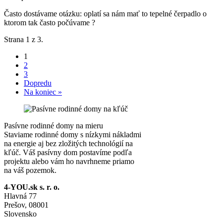
Často dostávame otázku: oplatí sa nám mať to tepelné čerpadlo o
ktorom tak často počúvame ?
Strana 1 z 3.
1
2
3
Dopredu
Na koniec »
Pasívne rodinné domy na mieru
Staviame rodinné domy s nízkymi nákladmi
na energie aj bez zložitých technológií na
kľúč. Váš pasívny dom postavíme podľa
projektu alebo vám ho navrhneme priamo
na váš pozemok.
4-YOU.sk s. r. o.
Hlavná 77
Prešov, 08001
Slovensko