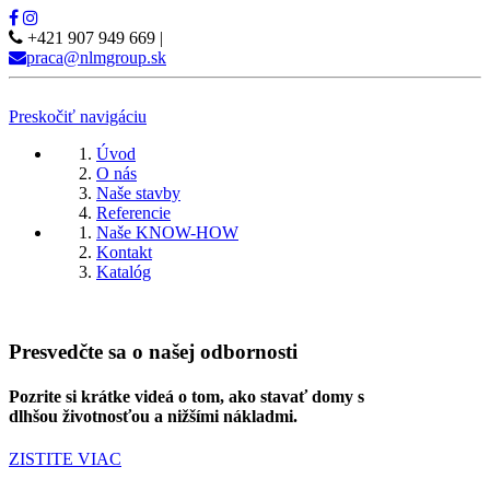
+421 907 949 669
|
praca@nlmgroup.sk
Preskočiť navigáciu
Úvod
O nás
Naše stavby
Referencie
Naše KNOW-HOW
Kontakt
Katalóg
Presvedčte sa o našej odbornosti
Pozrite si krátke videá o tom, ako stavať domy s
dlhšou životnosťou a nižšími nákladmi.
ZISTITE VIAC