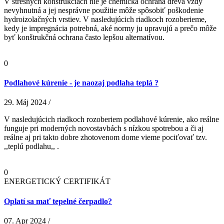
V strešných konštrukciách nie je chemická ochrana dreva vždy
nevyhnutná a jej nesprávne použitie môže spôsobiť poškodenie
hydroizolačných vrstiev. V nasledujúcich riadkoch rozoberieme,
kedy je impregnácia potrebná, aké normy ju upravujú a prečo môže
byť konštrukčná ochrana často lepšou alternatívou.
0
Podlahové kúrenie - je naozaj podlaha teplá ?
29. Máj 2024 /
V nasledujúcich riadkoch rozoberiem podlahové kúrenie, ako reálne
funguje pri moderných novostavbách s nízkou spotrebou a či aj
reálne aj pri takto dobre zhotovenom dome vieme pociťovať tzv.
,,teplú podlahu,, .
0
ENERGETICKÝ CERTIFIKÁT
Oplatí sa mať tepelné čerpadlo?
07. Apr 2024 /