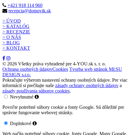
+421 918 114 960
recepcia@domovik.sk
> ÚVOD
> KATALÓG
> RECENZIE
> O NÁS
> BLOG
> KONTAKT
© 2026 Všetky práva vyhradené pre 4-YOU.sk s. r. o.
Ochrana osobných údajov
Cookies
Tvorba web stránok MI:SU
DESIGN s.r.o.
Pokračujte výberom nastavení ochrany osobných údajov. Pre viac
informácií si prečítajte naše
zásady ochrany osobných údajov
a
zásady používania súborov cookies
.
Nevyhnutné
Povoľte potrebné súbory cookie a fonty Google. Sú dôležité pre
správne fungovanie webovej stránky.
Doplnkové
Web načíta potrebné súbory cookie, fonty Google, Mapy Google,