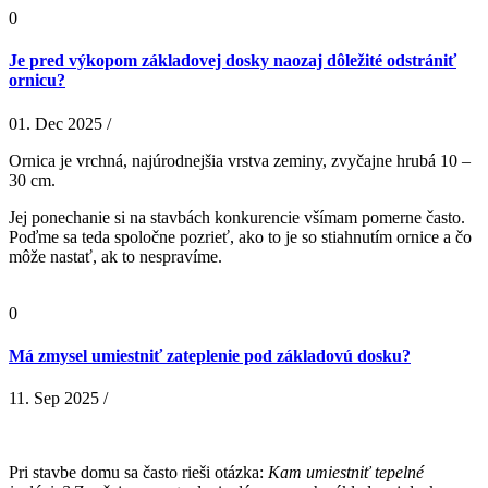
0
Je pred výkopom základovej dosky naozaj dôležité odstrániť
ornicu?
01. Dec 2025 /
Ornica je vrchná, najúrodnejšia vrstva zeminy, zvyčajne hrubá 10 –
30 cm.
Jej ponechanie si na stavbách konkurencie všímam pomerne často.
Poďme sa teda spoločne pozrieť, ako to je so stiahnutím ornice a čo
môže nastať, ak to nespravíme.
0
Má zmysel umiestniť zateplenie pod základovú dosku?
11. Sep 2025 /
Pri stavbe domu sa často rieši otázka:
Kam umiestniť tepelné