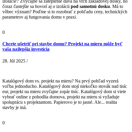
izolácie?
Zvyčajne sa zateplenie dáva na vrch základovej dosky, no
čoraz častejšie sa hovorí aj o izolácii
pod samotnú dosku
. Má to
vôbec význam? Poďme si to rozobrať z pohľadu ceny, technických
parametrov aj fungovania domu v praxi.
0
Chcete ušetriť pri stavbe domu? Projekt na mieru môže byť
vaša najlepšia investícia
28. Júl 2025 /
Katalógový dom vs. projekt na mieru? Na prvý pohľad vyzerá
voľba jednoducho. Katalógový dom stojí niekoľko stovák nad tisíc
eur, projekt na mieru zvyčajne zopár tisíc. Katalógový dom si viete
vybrať online z pohodlia domova, projekt na mieru si vyžaduje
spoluprácu s projektantom. Papierovo je to jasné. Ale... realita
stavby je iná.
0