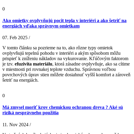
0
Ako omietky ovplyvňujú pocit tepla v interiéri a ako šetriť na
energiách vďaka správnym omietkam
07. Feb 2025 /
V tomto článku sa pozrieme na to, ako rôzne typy omietok
ovplyvňujú tepelnú pohodu v interiéri a akým spôsobom môžu
prispieť k zníženiu nákladov na vykurovanie. Kľúčovým faktorom
je tzv.
efuzivita materiálu
, ktorá zásadne ovplyvňuje, ako sa cítime
v miestnosti pri rovnakej teplote vzduchu. Správnou voľbou
povrchových úprav stien môžete dosiahnuť vyšší komfort a zároveň
šetriť na energiách.
0
Má zmysel moriť krov chemickou ochranou dreva ? Aké sú
riziká nesprávneho použitia
11. Nov 2024 /