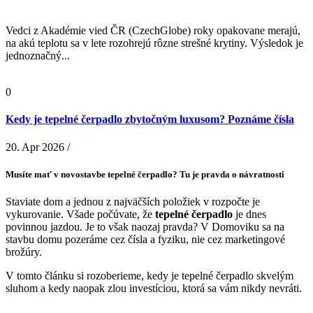
Vedci z Akadémie vied ČR (CzechGlobe) roky opakovane merajú,
na akú teplotu sa v lete rozohrejú rôzne strešné krytiny. Výsledok je
jednoznačný...
0
Kedy je tepelné čerpadlo zbytočným luxusom? Poznáme čísla
20. Apr 2026 /
Musíte mať v novostavbe tepelné čerpadlo? Tu je pravda o návratnosti
Staviate dom a jednou z najväčších položiek v rozpočte je
vykurovanie. Všade počúvate, že
tepelné čerpadlo
je dnes
povinnou jazdou. Je to však naozaj pravda? V Domoviku sa na
stavbu domu pozeráme cez čísla a fyziku, nie cez marketingové
brožúry.
V tomto článku si rozoberieme, kedy je tepelné čerpadlo skvelým
sluhom a kedy naopak zlou investíciou, ktorá sa vám nikdy nevráti.