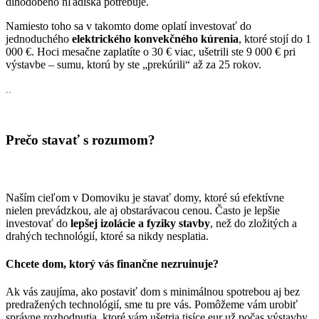
dlhodobého hľadiska potrebuje.
Namiesto toho sa v takomto dome oplatí investovať do
jednoduchého
elektrického konvekčného kúrenia
, ktoré stojí do 1
000 €. Hoci mesačne zaplatíte o 30 € viac, ušetrili ste 9 000 € pri
výstavbe – sumu, ktorú by ste „prekúrili“ až za 25 rokov.
..
Prečo stavať s rozumom?
Naším cieľom v Domoviku je stavať domy, ktoré sú efektívne
nielen prevádzkou, ale aj obstarávacou cenou. Často je lepšie
investovať do
lepšej izolácie a fyziky stavby
, než do zložitých a
drahých technológií, ktoré sa nikdy nesplatia.
Chcete dom, ktorý vás finančne nezruinuje?
Ak vás zaujíma, ako postaviť dom s minimálnou spotrebou aj bez
predražených technológií, sme tu pre vás. Pomôžeme vám urobiť
správne rozhodnutia, ktoré vám ušetria tisíce eur už počas výstavby.