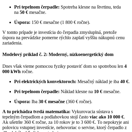
Pri tepelnom čerpadle:
Spotreba klesne na štvrtinu, teda
na
50 €
mesačne.
Úspora:
150 € mesačne (1 800 € ročne).
V tomto prípade je investícia do čerpadla zmysluplná, pretože
úspora na prevádzke pomerne rýchlo zaplatí vyššiu nákupnú cenu
zariadenia.
Modelový príklad č. 2: Moderný, nízkoenergetický dom
Dnes však vieme pomocou fyziky postaviť dom so spotrebou len
4
000 kWh
ročne.
Pri elektrických konvektoroch:
Mesačný náklad je iba
40 €
.
Pri tepelnom čerpadle:
Náklad klesne na
10 €
mesačne.
Úspora:
Iba
30 € mesačne
(360 € ročne).
A tu prichádza tvrdá matematika:
Vykurovacia sústava s
tepelným čerpadlom a podlahovkou stojí často
viac ako 10 000 €
.
Ak ušetríte 360 € ročne, za 10 rokov je to 3 600 €. To nepokryje ani
polovicu vstupnej investície, nehovoriac o servise, ktorý čerpadlo z