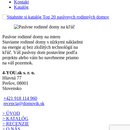
Kontakt
Katalóg
Pasívne rodinné domy na mieru
Staviame rodinné domy s nízkymi nákladmi
na energie aj bez zložitých technológií na
kľúč. Váš pasívny dom postavíme podľa
projektu alebo vám ho navrhneme priamo
na váš pozemok.
4-YOU.sk s. r. o.
Hlavná 77
Prešov, 08001
Slovensko
+421 918 114 960
recepcia@domovik.sk
> ÚVOD
> KATALÓG
> RECENZIE
> O NÁS