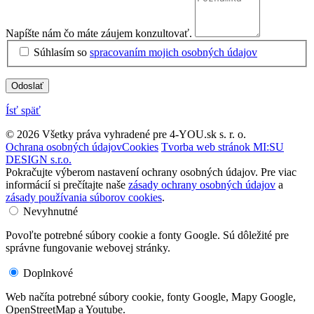
Napíšte nám čo máte záujem konzultovať.
Súhlasím so
spracovaním mojich osobných údajov
Odoslať
Ísť späť
© 2026 Všetky práva vyhradené pre 4-YOU.sk s. r. o.
Ochrana osobných údajov
Cookies
Tvorba web stránok MI:SU
DESIGN s.r.o.
Pokračujte výberom nastavení ochrany osobných údajov. Pre viac
informácií si prečítajte naše
zásady ochrany osobných údajov
a
zásady používania súborov cookies
.
Nevyhnutné
Povoľte potrebné súbory cookie a fonty Google. Sú dôležité pre
správne fungovanie webovej stránky.
Doplnkové
Web načíta potrebné súbory cookie, fonty Google, Mapy Google,
OpenStreetMap a Youtube.