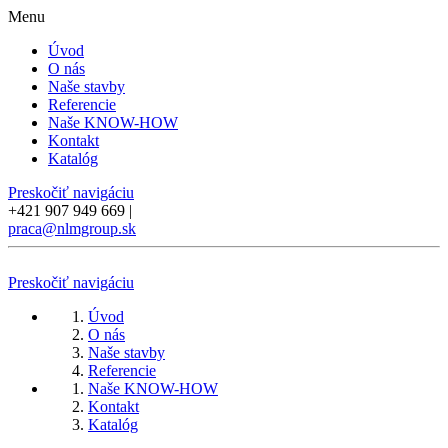
Menu
Úvod
O nás
Naše stavby
Referencie
Naše KNOW-HOW
Kontakt
Katalóg
Preskočiť navigáciu
+421 907 949 669
|
praca@nlmgroup.sk
Preskočiť navigáciu
Úvod
O nás
Naše stavby
Referencie
Naše KNOW-HOW
Kontakt
Katalóg