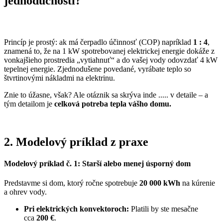
jednoduchosti?
Princíp je prostý: ak má čerpadlo účinnosť (COP) napríklad
1 : 4
,
znamená to, že na 1 kW spotrebovanej elektrickej energie dokáže z
vonkajšieho prostredia „vytiahnuť“ a do vašej vody odovzdať 4 kW
tepelnej energie. Zjednodušene povedané, vyrábate teplo so
štvrtinovými nákladmi na elektrinu.
Znie to úžasne, však? Ale otáznik sa skrýva inde ..... v detaile – a
tým detailom je
celková potreba tepla vášho domu.
2. Modelový príklad z praxe
Modelový príklad č. 1: Starší alebo menej úsporný dom
Predstavme si dom, ktorý ročne spotrebuje
20 000 kWh
na kúrenie
a ohrev vody.
Pri elektrických konvektoroch:
Platili by ste mesačne
cca
200 €
.